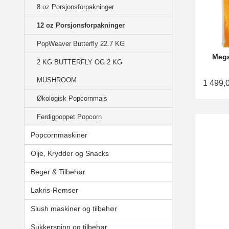
8 oz Porsjonsforpakninger
12 oz Porsjonsforpakninger
PopWeaver Butterfly 22.7 KG
Mega
2 KG BUTTERFLY OG 2 KG
MUSHROOM
1 499,
Økologisk Popcornmais
Ferdigpoppet Popcorn
Popcornmaskiner
Olje, Krydder og Snacks
Beger & Tilbehør
Lakris-Remser
Slush maskiner og tilbehør
Sukkerspinn og tilbehør