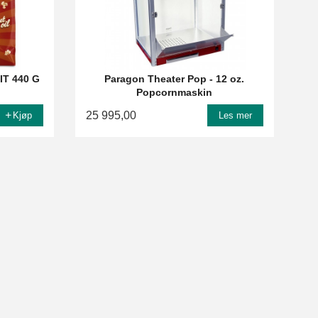
T 440 G
Paragon Theater Pop - 12 oz.
Popcornmaskin
25 995,00
Kjøp
Les mer