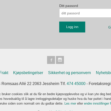
Ditt passord
G
Frakt
Kjøpsbetingelser
Sikkerhet og personvern
Nyhetsb
 Romsaas Allé 22 2063 Jessheim Tlf.
474 45000
- Foretaksreg
k bruker cookies slik at du får en bedre kjøpsopplevelse og vi kan yte deg bed
s hovedsaklig til å lagre innloggingsdetaljer og huske hva du har puttet i han
 bruke siden som normalt om du godtar dette.
Les mer
eller
endre innstillinger 