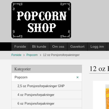
Gå
til
innholdet
Forside
Bli kunde
Om oss
Gavekort
Logg inn
Forside
Popcorn
12 oz Porsjonsforpakninger
12 oz 
Kategorier
Popcorn
2,5 oz Porsjonsforpakninger GNP
4 oz Porsjonsforpakninger
6 oz Porsjonsforpakninger