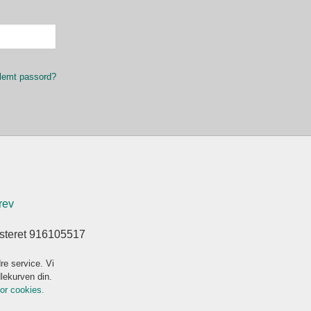
lemt passord?
rev
isteret 916105517
re service. Vi
dlekurven din.
for cookies.