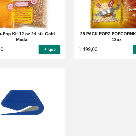
-Pop Kit 12 oz 24 stk Gold
25 PACK POPZ POPCORNKI
Medal
12oz
00
1 499,00
Kjøp