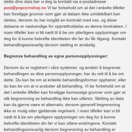
slette dine data ber vi deg ta kontakt via e-postadresse
post@popcornshop.no
Vi tar forbehold om at det i enkelte tilfeller
kan foreligge grunner som gjør at dataen ikke umiddelbart kan
slettes, dersom du har inngått en kontrakt med oss, og disse
dataene er nødvendige for opprettholdelse av denne kontrakten. I
noen tilfeller kan vi bli nødt til å be om ytterligere opplysninger om
deg for å kunne bekrefte identiteten din før du får tilgang. Kontakt
behandlingsansvarlig dersom sletting er ønskelig.
Begrense behandling av egne personopplysninger:
Dersom du er registrert i våre systemer, og ønsker å begrense
behandlingen av dine personopplysninger, har du rett til å be om
dette. Du kan be om at enkelte behandlingsformer opphører, eller
du kan be om at vi avslutter all behandling. Vi tar forbehold om at
det i enkelte tilfeller kan foreligge lovmessige grunner som gjør at
slik begrensning av behandling ikke kan utføres. Sletting av data
kan da gjerne være et alternativ, dersom generell begrensning
ikke er mulig etter gjeldende regelverk. I noen tilfeller kan vi bli
nødt til å be om ytterligere opplysninger om deg for å kunne
bekrefte identiteten din før vi kan utføre endringene. Kontakt
behandlingsansvarlig dersom begrensning av behandling er