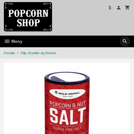
Gå
til
innholdet
Meny
Forside
Olje, Krydder og Snacks