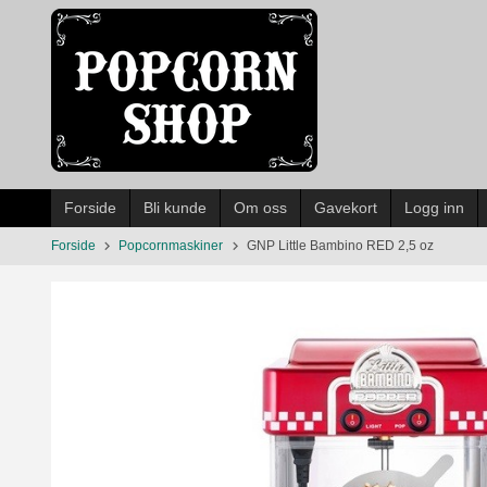
Gå
til
innholdet
Forside
Bli kunde
Om oss
Gavekort
Logg inn
Forside
Popcornmaskiner
GNP Little Bambino RED 2,5 oz