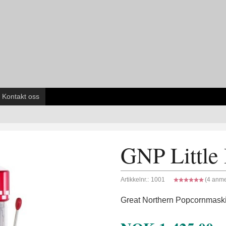
Kontakt oss
GNP Little
Artikkelnr.:
1001
(4 anme
Great Northern Popcornmaski