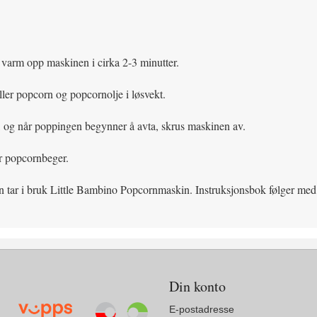
 varm opp maskinen i cirka 2-3 minutter.
ller popcorn og popcornolje i løsvekt.
, og når poppingen begynner å avta, skrus maskinen av.
er popcornbeger.
 tar i bruk Little Bambino Popcornmaskin. Instruksjonsbok følger med h
Din konto
E-postadresse