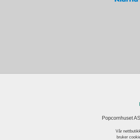
Popcornhuset AS
Vår nettbutik
bruker cookie