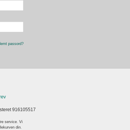
lemt passord?
rev
isteret 916105517
re service. Vi
dlekurven din.