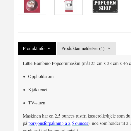
Produktinfo
Produktanmeldelser (4)
Little Bambino Popcornmaskin (mål 25 cm x 28 cm x 46 cm,
Oppholdsrom
Kjøkkenet
TV-stuen
Maskinen har en 2,5 ounces rustfri kasserolle/kjele som du
på
porsjonsforpakning á 2,5 ounces
), noe som holder til 2
produsert i et begrenset antall).