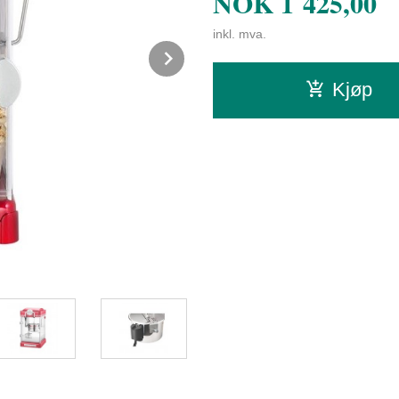
NOK
1 425,00
inkl. mva.
Next
Kjøp