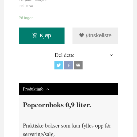
Rabatt
inkl. mva.
På lager
Kjøp
Ønskeliste
Del dette
Produktinfo
Popcornboks 0,9 liter.
Praktiske bokser som kan fylles opp før
servering/salg.