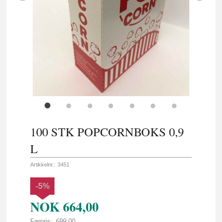
100 STK POPCORNBOKS 0,9
L
Artikkelnr.:
3451
-5%
NOK
664,00
Førpris:
699,00