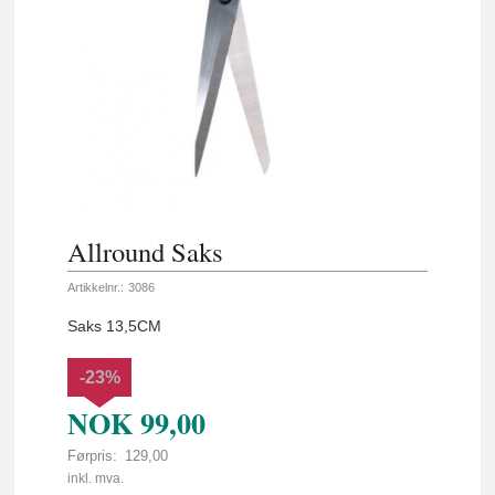
Allround Saks
Artikkelnr.:
3086
Saks 13,5CM
-23%
NOK
99,00
Førpris:
129,00
Rabatt
inkl. mva.